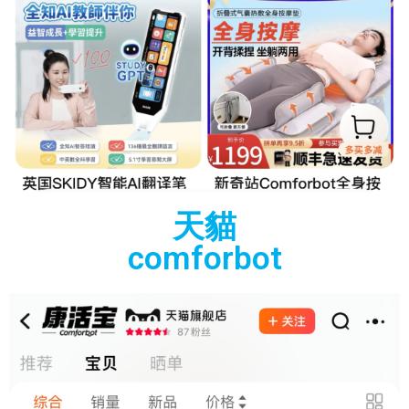
天貓
comforbot